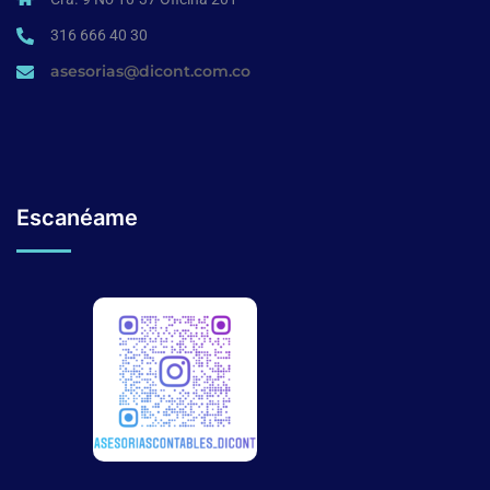
316 666 40 30
asesorias@dicont.com.co
Escanéame