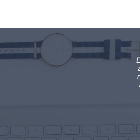
ramos el equilibrio perfecto en nuestra
E
idad. Mantenemos contacto directo con
c
ras obligaciones tributarias y el manejo
l y transparente que como empresa nos
exige la ley.