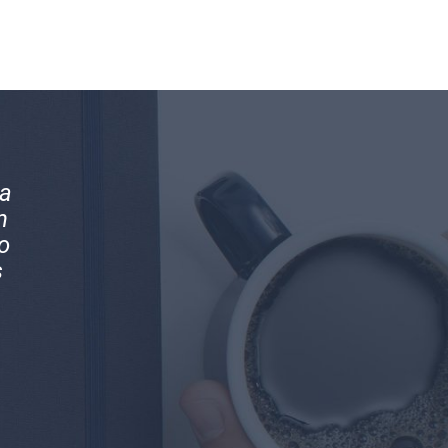
os
Magníficos profesionales y mejores pe
en
Han brindado la mejor asesoría conta
s
nuestra compañía.