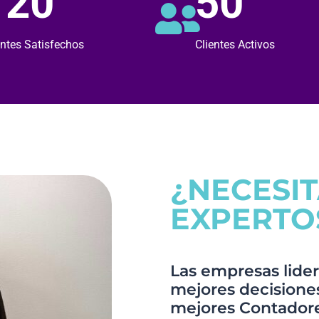
120
50
entes Satisfechos
Clientes Activos
¿NECESI
EXPERTO
Las empresas lider
mejores decisiones,
mejores Contadore