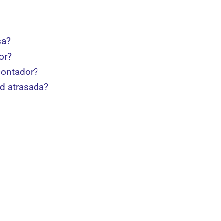
sa?
or?
contador?
ad atrasada?