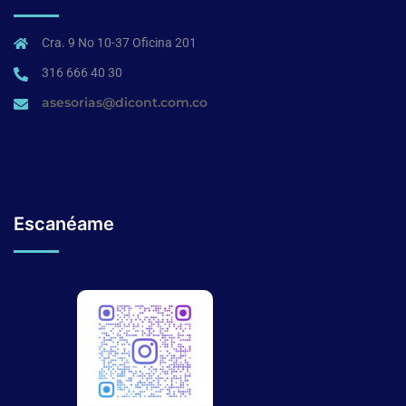
Cra. 9 No 10-37 Oficina 201
316 666 40 30
asesorias@dicont.com.co
Escanéame