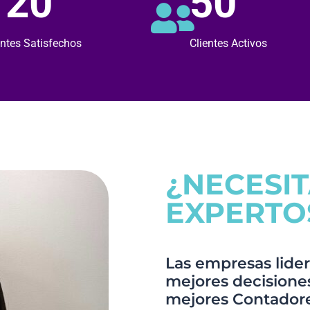
120
50
entes Satisfechos
Clientes Activos
¿NECESI
EXPERTO
Las empresas lider
mejores decisiones,
mejores Contadore