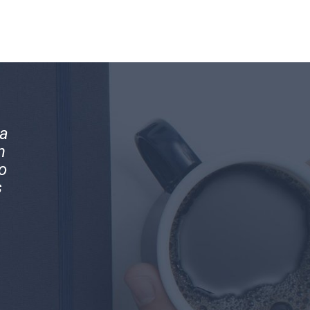
os
Magníficos profesionales y mejores pe
en
Han brindado la mejor asesoría conta
s
nuestra compañía.