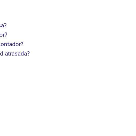
sa?
or?
contador?
ad atrasada?