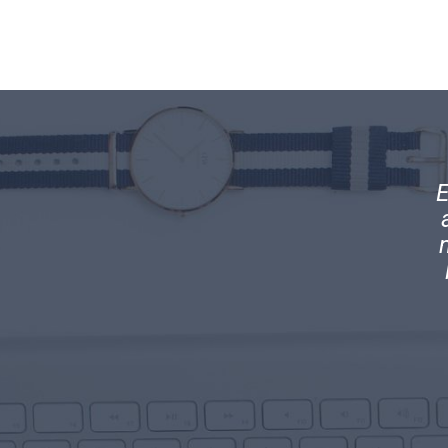
ramos el equilibrio perfecto en nuestra
E
idad. Mantenemos contacto directo con
c
ras obligaciones tributarias y el manejo
l y transparente que como empresa nos
exige la ley.