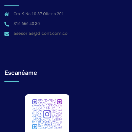
Cra. 9 No 10-37 Oficina 201
316 666 40 30
asesorias@dicont.com.co
Escanéame