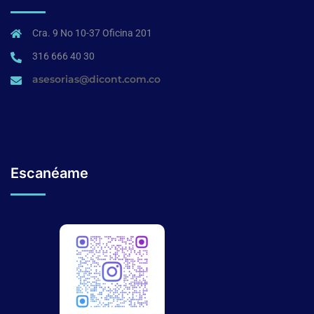
Cra. 9 No 10-37 Oficina 201
316 666 40 30
asesorias@dicont.com.co
Escanéame