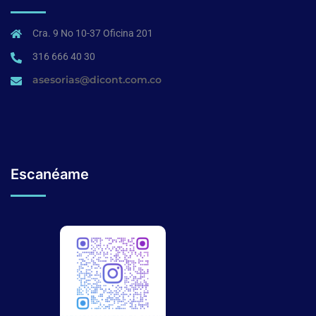
Cra. 9 No 10-37 Oficina 201
316 666 40 30
asesorias@dicont.com.co
Escanéame