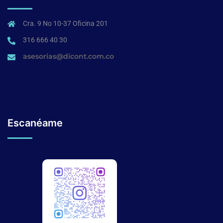
Cra. 9 No 10-37 Oficina 201
316 666 40 30
asesorias@dicont.com.co
Escanéame