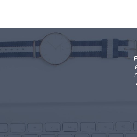
ramos el equilibrio perfecto en nuestra
E
idad. Mantenemos contacto directo con
c
ras obligaciones tributarias y el manejo
l y transparente que como empresa nos
exige la ley.