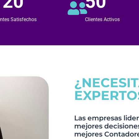
120
50
entes Satisfechos
Clientes Activos
¿NECESI
EXPERTO
Las empresas lider
mejores decisiones,
mejores Contadore