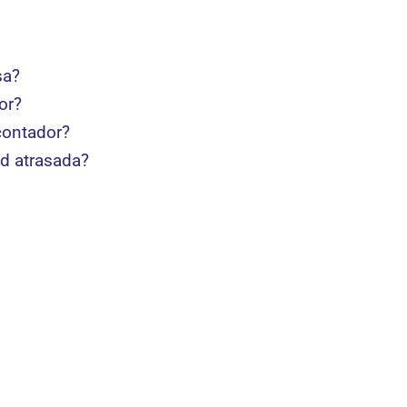
sa?
or?
contador?
ad atrasada?