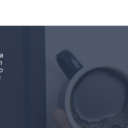
os
Magníficos profesionales y mejores pe
en
Han brindado la mejor asesoría conta
s
nuestra compañía.