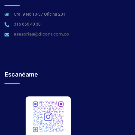
Cra. 9 No 10-37 Oficina 201
316 666 40 30
asesorias@dicont.com.co
Escanéame