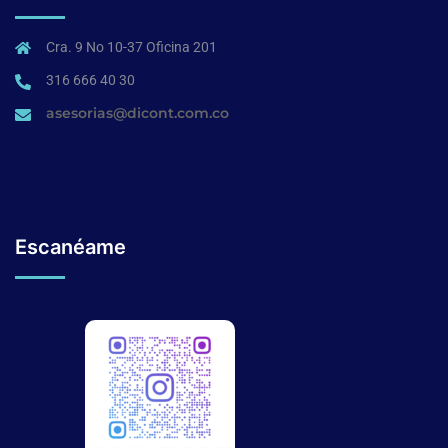
Cra. 9 No 10-37 Oficina 201
316 666 40 30
asesorias@dicont.com.co
Escanéame