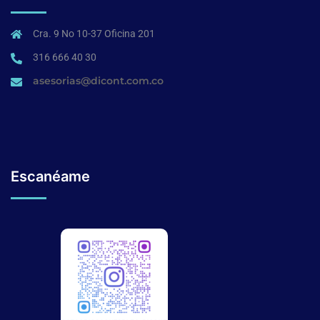
Cra. 9 No 10-37 Oficina 201
316 666 40 30
asesorias@dicont.com.co
Escanéame