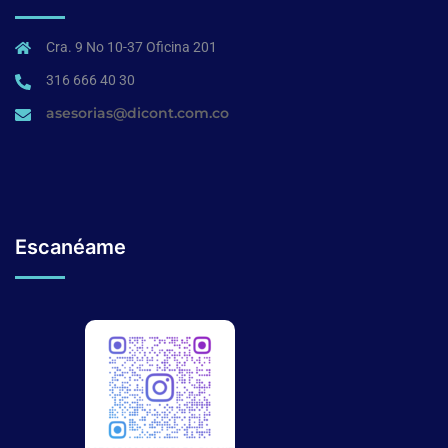
Cra. 9 No 10-37 Oficina 201
316 666 40 30
asesorias@dicont.com.co
Escanéame