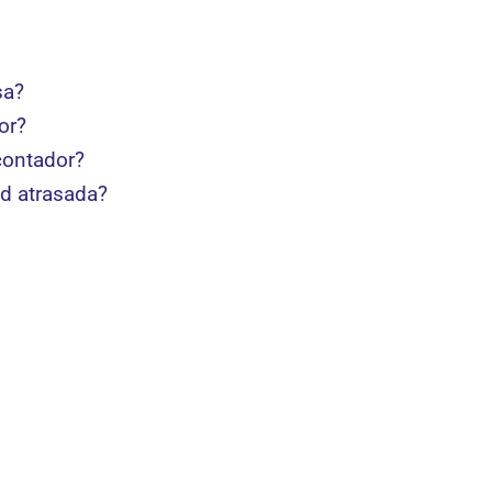
sa?
or?
contador?
ad atrasada?