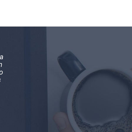
os
Magníficos profesionales y mejores pe
en
Han brindado la mejor asesoría conta
s
nuestra compañía.