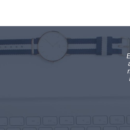
ramos el equilibrio perfecto en nuestra
E
idad. Mantenemos contacto directo con
c
ras obligaciones tributarias y el manejo
l y transparente que como empresa nos
exige la ley.