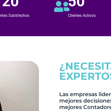
120
50
entes Satisfechos
Clientes Activos
¿NECESI
EXPERTO
Las empresas lider
mejores decisiones,
mejores Contadore