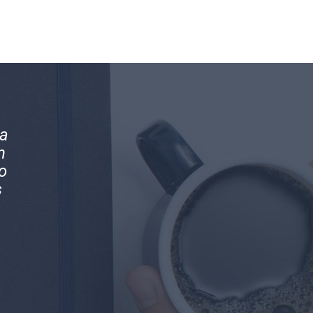
os
Magníficos profesionales y mejores pe
en
Han brindado la mejor asesoría conta
s
nuestra compañía.