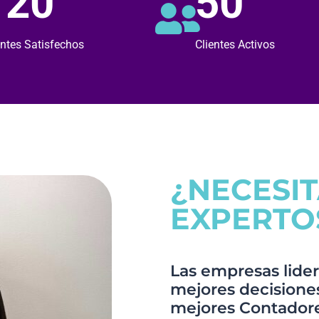
120
50
entes Satisfechos
Clientes Activos
¿NECESI
EXPERTO
Las empresas lider
mejores decisiones,
mejores Contadore