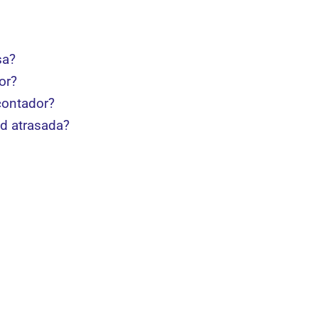
sa?
or?
contador?
ad atrasada?