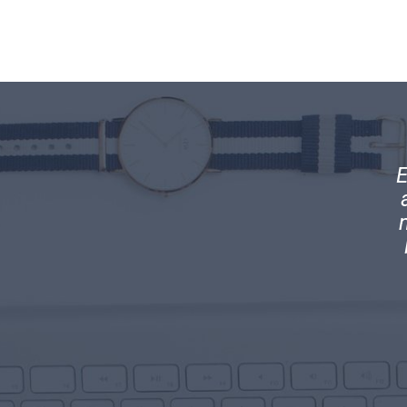
ramos el equilibrio perfecto en nuestra
E
idad. Mantenemos contacto directo con
c
ras obligaciones tributarias y el manejo
l y transparente que como empresa nos
exige la ley.