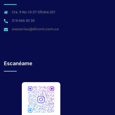
Cra. 9 No 10-37 Oficina 201
316 666 40 30
asesorias@dicont.com.co
Escanéame